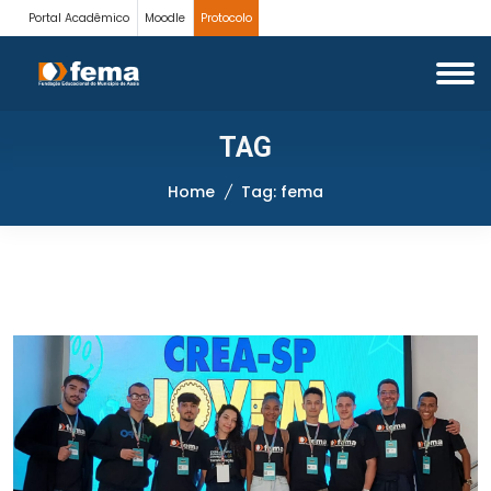
Portal Acadêmico
Moodle
Protocolo
TAG
Home
Tag: fema