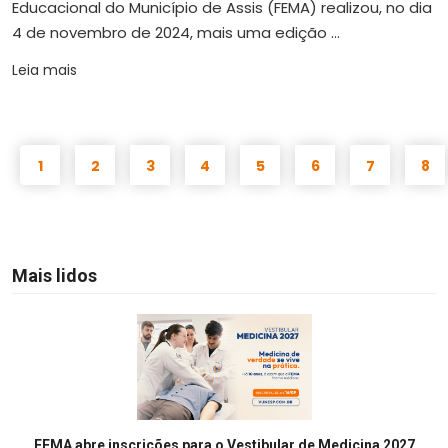
Educacional do Município de Assis (FEMA) realizou, no dia
4 de novembro de 2024, mais uma edição ...
Leia mais
1
2
3
4
5
6
7
8
Mais lidos
FEMA abre inscrições para o Vestibular de Medicina 2027