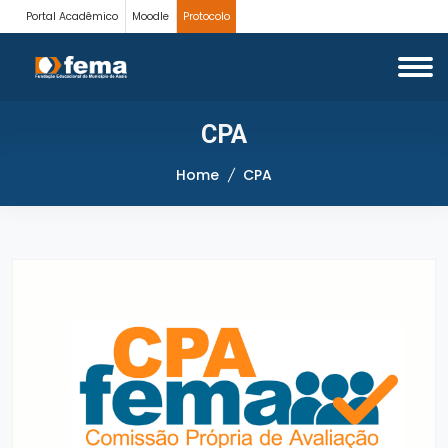
Portal Acadêmico
Moodle
Protocolo
CPA
Home
CPA