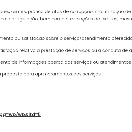
nares, crimes, prática de atos de corrupção, má utilização d
tica e a legislação, bem como as violações de direitos, m
ento ou satisfação sobre o serviço/atendimento oferecido
isfação relativa à prestação de serviços ou à conduta de a
ento de informações acerca dos serviços ou atendimentos
u proposta para aprimoramentos dos serviços.
p?pg=wp/wp&itd=5