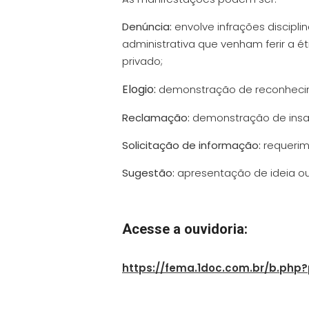
Denúncia:
envolve infrações discipli
administrativa que venham ferir a é
privado;
Elogio:
demonstração de reconhecim
Reclamação:
demonstração de insat
Solicitação de informação:
requerim
Sugestão:
apresentação de ideia o
Acesse a ouvidoria:
https://fema.1doc.com.br/b.ph