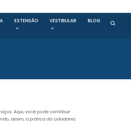
SA
EXTENSÃO
VESTIBULAR
BLOG
viços. Aqui, você pode contribuir
do, assim, a prática da cidadania.