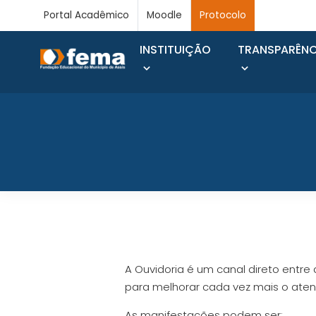
Portal Acadêmico
Moodle
Protocolo
INSTITUIÇÃO
TRANSPARÊNC
A Ouvidoria é um canal direto entre 
para melhorar cada vez mais o atend
As manifestações podem ser: