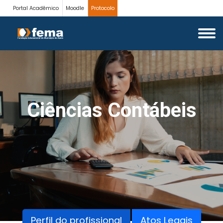
Portal Acadêmico
Moodle
Protocolo
Ciências Contábeis
Perfil do profissional
Atos Legais