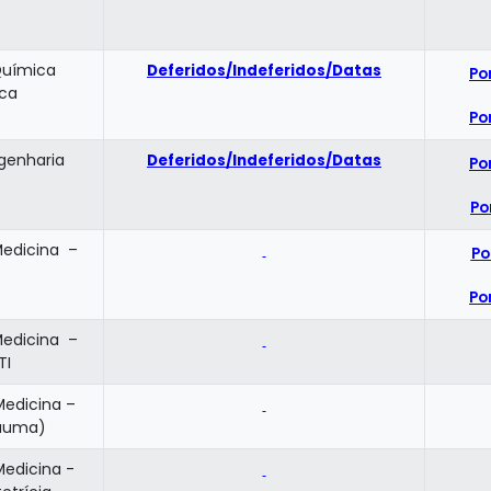
Química
Deferidos/Indeferidos/Datas
Po
ica
Po
ngenharia
Deferidos/Indeferidos/Datas
Po
Po
Medicina –
Po
Po
Medicina –
TI
Medicina –
rauma)
Medicina -