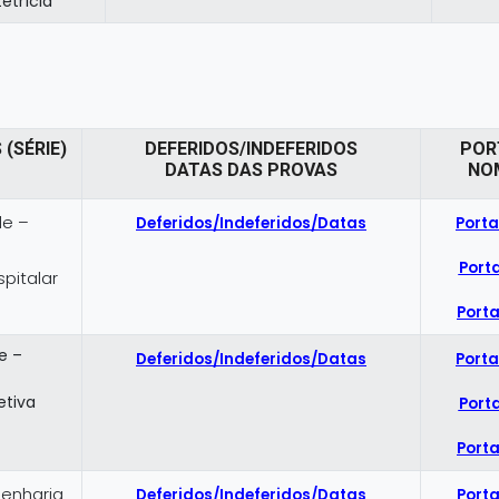
etrícia
 (SÉRIE)
DEFERIDOS/INDEFERIDOS
POR
DATAS DAS PROVAS
NO
de –
Deferidos/Indeferidos/Datas
Porta
Porta
pitalar
Porta
e –
Deferidos/Indeferidos/Datas
Porta
etiva
Porta
Porta
genharia
Deferidos/Indeferidos/Datas
Porta