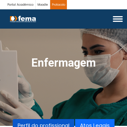
Portal Acadêmico
Moodle
Protocolo
Enfermagem
Perfil do profissional
Atos Legais