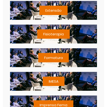
Extensão
Fisioterapia
Formatura
IMESA
Imprensa Fema