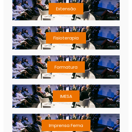
Extensão
Fisioterapia
Formatura
IMESA
Imprensa Fema