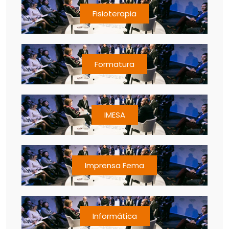
Fisioterapia
Formatura
IMESA
Imprensa Fema
Informática