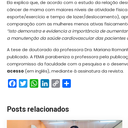
Ela explica que, de acordo com o estudo da relação des
câncer de mama com maiores níveis de atividade física
esporte/exercício e tempo de lazer/deslocamento), 
comparação com as mulheres menos ativas fisicamente,
“Isto demonstra e evidencia a importância de aumentar o
a manutenção da saúde cardiovascular das pacientes 
A tese de doutorado da professora Dra. Mariana Romanholi
publicado. A FEMA parabeniza a professora pela publicaç
compromisso da faculdade com a pesquisa e o desenvol
acesso
(em inglês), mediante à assinatura da revista.
Facebook
Twitter
WhatsApp
LinkedIn
Copy
Share
Link
Posts relacionados