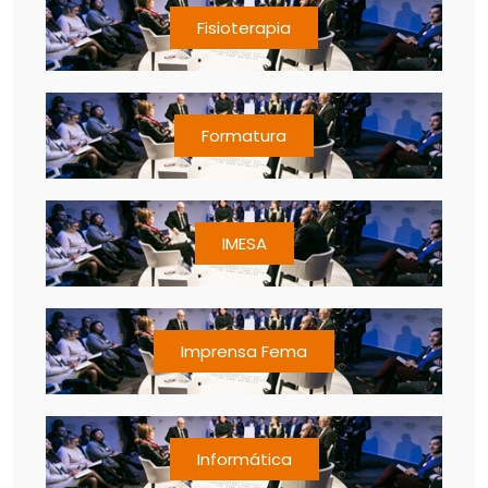
Fisioterapia
Formatura
IMESA
Imprensa Fema
Informática