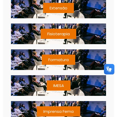
Extensão
Fisioterapia
Formatura
IMESA
Imprensa Fema