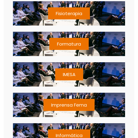
Fisioterapia
Formatura
IMESA
Imprensa Fema
Informática