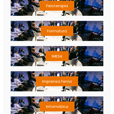
Fisioterapia
Formatura
IMESA
Imprensa Fema
Informática