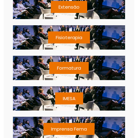
Extensão
Fisioterapia
Formatura
IMESA
Imprensa Fema