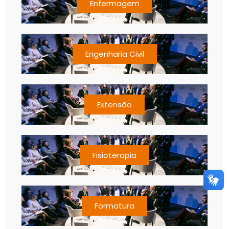
Enfermagem
Engenharia Civil
Extensão
Fisioterapia
Formatura