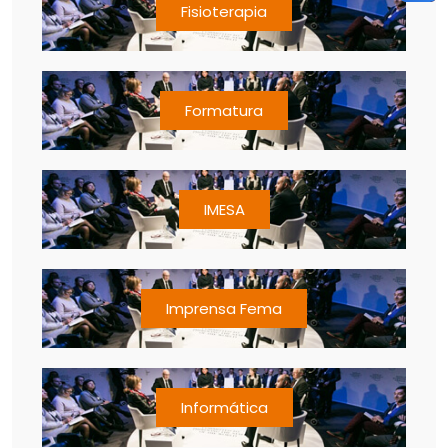
Fisioterapia
Formatura
IMESA
Imprensa Fema
Informática