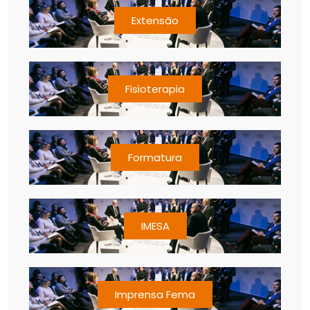
Extensão
Fisioterapia
Formatura
IMESA
Imprensa Fema