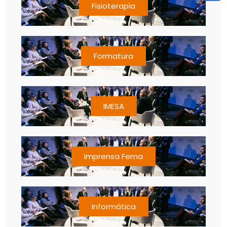
Fisioterapia
Formatura
IMESA
Imprensa Fema
Informática