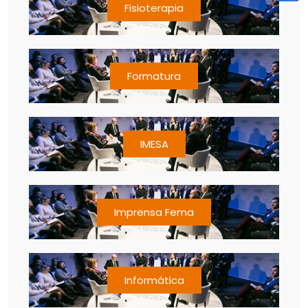
Fisioterapia
Formatura
IMESA
Imprensa Fema
Informática