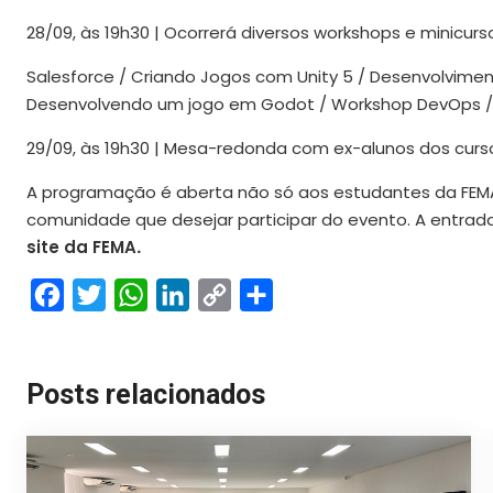
28/09, às 19h30 | Ocorrerá diversos workshops e minicurs
Salesforce / Criando Jogos com Unity 5 / Desenvolvime
Desenvolvendo um jogo em Godot / Workshop DevOps / In
29/09, às 19h30 | Mesa-redonda com ex-alunos dos curso
A programação é aberta não só aos estudantes da FEM
comunidade que desejar participar do evento. A entrad
site da FEMA
.
Facebook
Twitter
WhatsApp
LinkedIn
Copy
Share
Link
Posts relacionados