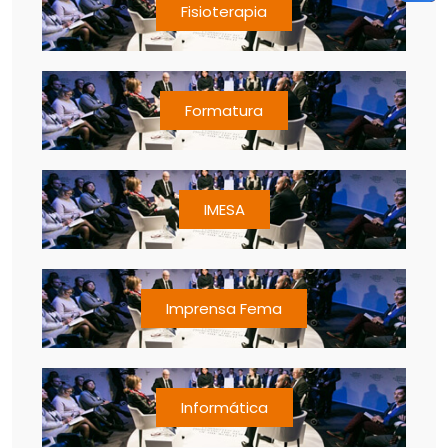
Fisioterapia
Formatura
IMESA
Imprensa Fema
Informática