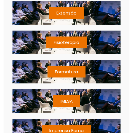
Extensão
Fisioterapia
Formatura
IMESA
Imprensa Fema