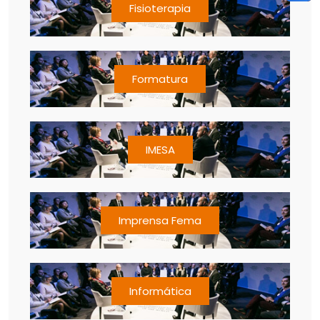
Fisioterapia
Formatura
IMESA
Imprensa Fema
Informática