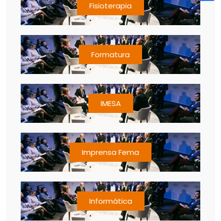
Fisioterapia
Formatura
IMESA
Imprensa Fema
Informática