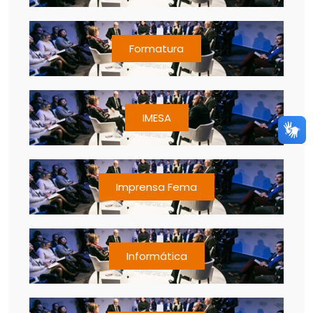
Formatura
IMESA
Imprensa Fema
Informática