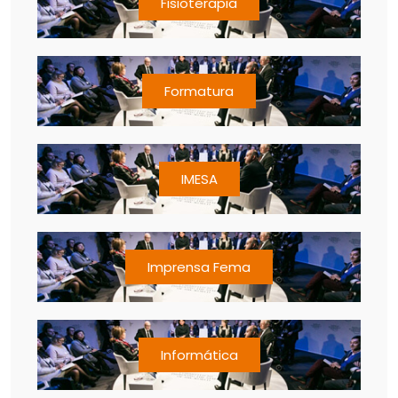
Fisioterapia
Formatura
IMESA
Imprensa Fema
Informática