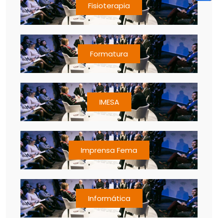
Fisioterapia
Formatura
IMESA
Imprensa Fema
Informática