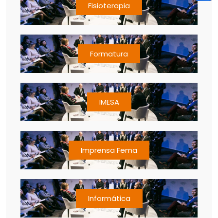
Fisioterapia
Formatura
IMESA
Imprensa Fema
Informática