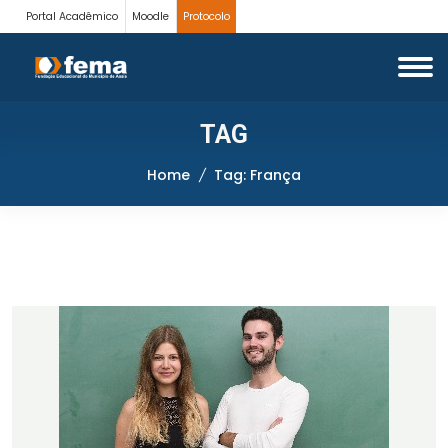
Portal Acadêmico
Moodle
Protocolo
TAG
Home
Tag: França