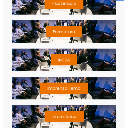
Fisioterapia
Formatura
IMESA
Imprensa Fema
Informática