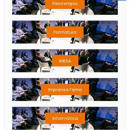
Fisioterapia
Formatura
IMESA
Imprensa Fema
Informática