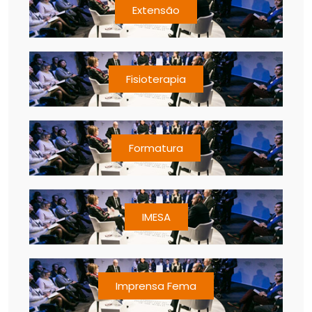
Extensão
Fisioterapia
Formatura
IMESA
Imprensa Fema