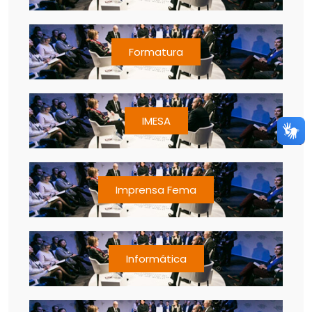
Formatura
IMESA
Imprensa Fema
Informática