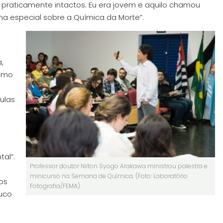
 praticamente intactos. Eu era jovem e aquilo chamou
ina especial sobre a Química da Morte”.
,
Como
mulas
al”.
Professor doutor Nilton Syogo Arakawa ministrou palestra e
minicurso na Semana de Química. (Foto: Laboratório
os
Fotografia/FEMA)
ouco