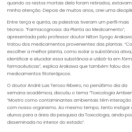
quando os restos mortais dela foram retirados, estavam
minha atenção. Depois de muitos anos, criei uma discipl
Entre terça e quinta, as palestras tiveram um perfil mais
técnico. “Farmacognosia: da Planta ao Medicamento”,
apresentada pelo professor doutor Nilton Syogo Arakawa
tratou dos medicamentos provenientes das plantas. “
escolher a melhor planta, como isolar a substância ativa,
identificar e elucidar essa substância e utilizá-la em fór
farmacêuticas”, explica Arakawa que também falou dos
medicamentos fitoterápicos.
O doutor André Luis Teroso Ribeiro, no penúltimo dia da
semana acadêmica, discutiu o tema “Toxicologia Ambient
“Mostro como contaminantes ambientais têm interação
com nosso organismo. Ao mesmo tempo, tento instigar 
alunos para a área da pesquisa da Toxicologia, ainda p
disseminada no interior do estado”.