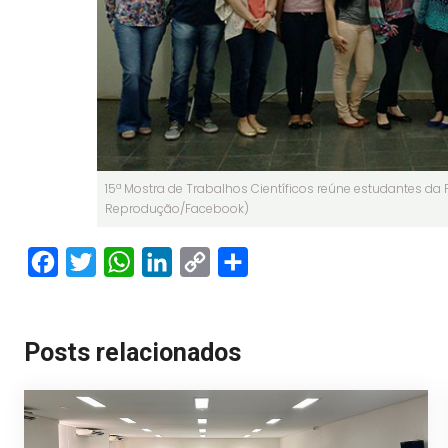
15ª Mostra de Trabalhos Científicos reúne estudantes da F
Reprodução/Facebook)
Facebook
Twitter
WhatsApp
LinkedIn
Copy
Share
Link
Posts relacionados