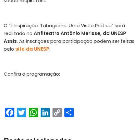
saúde respiratória.
O “II Inspiração: Tabagismo: Uma Visão Prática” será
realizado no
Anfiteatro Antônio Merisse, da UNESP
Assis
. As inscrições para participação podem ser feitas
pelo
site da UNESP
.
Confira a programação:
Facebook
Twitter
WhatsApp
LinkedIn
Copy
Share
Link