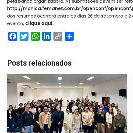
pela banca organizadora. As submissões devem ser feita
http://monica.femanet.com.br/openconf/openconf
dos resumos ocorrerá entre os dias 26 de setembro e 2 
evento,
clique aqui
.
Facebook
Twitter
WhatsApp
LinkedIn
Copy
Share
Link
Posts relacionados