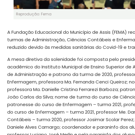
Reprodução: Fema
A Fundação Educacional do Município de Assis (FEMA) real
turmas de Administração, Ciências Contábeis e Enfermag
reduzido devido às medidas sanitárias do Covid-19 e tra
A mesa diretiva da solenidade foi composta pelo preside
acadêmico do Instituto Municipal de Ensino Superior de 
de Administração e patrono da turma de 2020, profess
Enfermagem, professora Ma. Fernanda Cenci Queiroz; n
professora Ma. Danielle Cristina Ferrarezi Barboza; patr
João Carlos da Silva; nome de turma do curso de Ciência
patronesse do curso de Enfermagem – turma 2021, profe
do curso de Enfermagem – turma 2021, professor Me. Dani
Contábeis – turma 2020, professor Josimar Scolar Perez;
Daniele Alves Camargo; coordenador e paraninfo dos alu
professor Luciano José Merlin e pela paraninfa dos alun