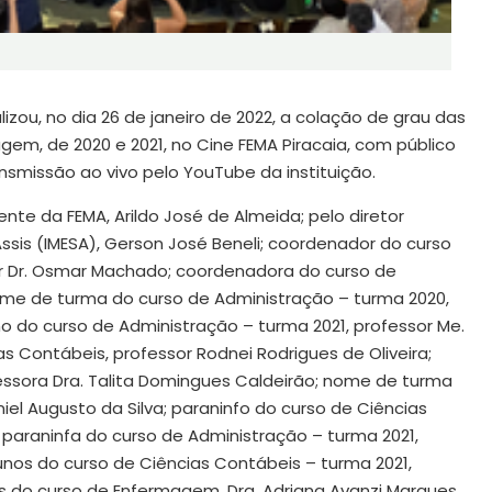
izou, no dia 26 de janeiro de 2022, a colação de grau das
em, de 2020 e 2021, no Cine FEMA Piracaia, com público
nsmissão ao vivo pelo YouTube da instituição.
nte da FEMA, Arildo José de Almeida; pelo diretor
Assis (IMESA), Gerson José Beneli; coordenador do curso
or Dr. Osmar Machado; coordenadora do curso de
ome de turma do curso de Administração – turma 2020,
ono do curso de Administração – turma 2021, professor Me.
s Contábeis, professor Rodnei Rodrigues de Oliveira;
ssora Dra. Talita Domingues Caldeirão; nome de turma
el Augusto da Silva; paraninfo do curso de Ciências
 paraninfa do curso de Administração – turma 2021,
nos do curso de Ciências Contábeis – turma 2021,
os do curso de Enfermagem, Dra. Adriana Avanzi Marques