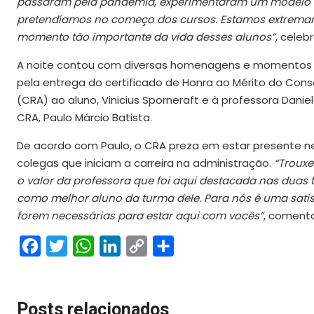
passaram pela pandemia, experimentaram um modelo de
pretendíamos no começo dos cursos. Estamos extremame
momento tão importante da vida desses alunos”
, celeb
A noite contou com diversas homenagens e momentos 
pela entrega do certificado de Honra ao Mérito do Con
(CRA) ao aluno, Vinicius Sporneraft e à professora Dani
CRA, Paulo Márcio Batista.
De acordo com Paulo, o CRA preza em estar presente n
colegas que iniciam a carreira na administração.
“Trouxe
o valor da professora que foi aqui destacada nas duas
como melhor aluno da turma dele. Para nós é uma satisf
forem necessárias para estar aqui com vocês”
, comenta
Facebook
Twitter
WhatsApp
LinkedIn
Copy
Share
Link
Posts relacionados