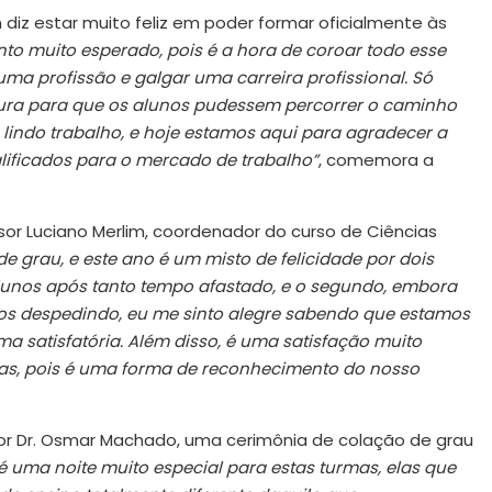
iz estar muito feliz em poder formar oficialmente às
o muito esperado, pois é a hora de coroar todo esse
uma profissão e galgar uma carreira profissional. Só
utura para que os alunos pudessem percorrer o caminho
m lindo trabalho, e hoje estamos aqui para agradecer a
lificados para o mercado de trabalho”
, comemora a
r Luciano Merlim, coordenador do curso de Ciências
e grau, e este ano é um misto de felicidade por dois
alunos após tanto tempo afastado, e o segundo, embora
os despedindo, eu me sinto alegre sabendo que estamos
 satisfatória. Além disso, é uma satisfação muito
as, pois é uma forma de reconhecimento do nosso
or Dr. Osmar Machado, uma cerimônia de colação de grau
 é uma noite muito especial para estas turmas, elas que