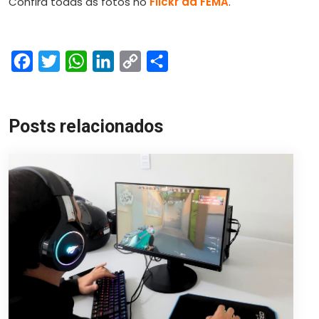
Confira todas as fotos no
Flickr da FEMA
.
Facebook
Twitter
WhatsApp
LinkedIn
Copy
Share
Link
Posts relacionados