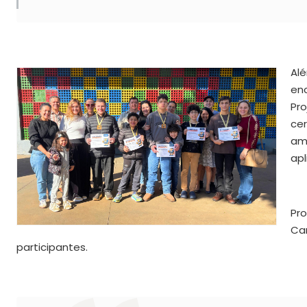
Al
en
Pr
ce
am
apl
Pro
Ca
participantes.