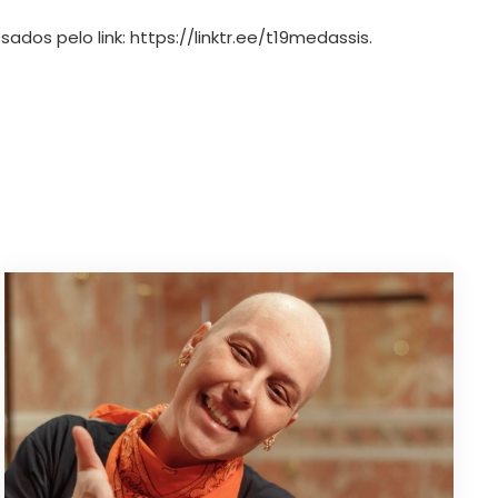
ados pelo link:
https://linktr.ee/t19medassis
.