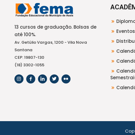
ACADÊ
Diploma
13 cursos de graduação. Bolsas de
Eventos
até 100%.
Distrib
Av. Getúlio Vargas, 1200 - Vila Nova
Santana
Calendá
CEP: 19807-130
Calendá
(18) 3302-1055
Calendá
Semestrai
Calendá
Cop