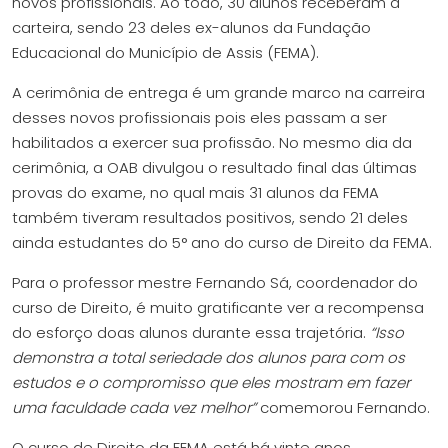
novos profissionais. Ao todo, 30 alunos receberam a
carteira, sendo 23 deles ex-alunos da Fundação
Educacional do Município de Assis (FEMA).
A cerimônia de entrega é um grande marco na carreira
desses novos profissionais pois eles passam a ser
habilitados a exercer sua profissão. No mesmo dia da
cerimônia, a OAB divulgou o resultado final das últimas
provas do exame, no qual mais 31 alunos da FEMA
também tiveram resultados positivos, sendo 21 deles
ainda estudantes do 5° ano do curso de Direito da FEMA.
Para o professor mestre Fernando Sá, coordenador do
curso de Direito, é muito gratificante ver a recompensa
do esforço doas alunos durante essa trajetória.
“Isso
demonstra a total seriedade dos alunos para com os
estudos e o compromisso que eles mostram em fazer
uma faculdade cada vez melhor”
comemorou Fernando.
O curso de Direito da FEMA está há vinte anos