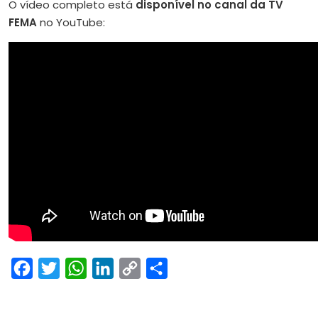
O vídeo completo está
disponível no canal da TV
FEMA
no YouTube:
Facebook
Twitter
WhatsApp
LinkedIn
Copy
Share
Link