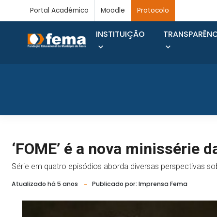
Portal Acadêmico
Moodle
Protocolo
INSTITUIÇÃO
TRANSPARÊNC
‘FOME’ é a nova minissérie 
Série em quatro episódios aborda diversas perspectivas s
Atualizado há 5 anos
Publicado por: Imprensa Fema