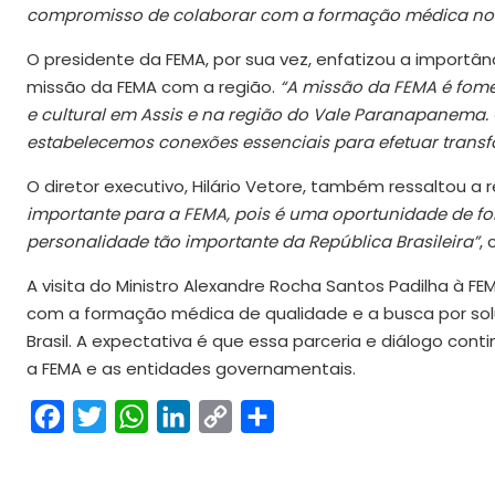
compromisso de colaborar com a formação médica no 
O presidente da FEMA, por sua vez, enfatizou a importâ
missão da FEMA com a região.
“A missão da FEMA é fomen
e cultural em Assis e na região do Vale Paranapanem
estabelecemos conexões essenciais para efetuar trans
O diretor executivo, Hilário Vetore, também ressaltou a
importante para a FEMA, pois é uma oportunidade de for
personalidade tão importante da República Brasileira”
,
A visita do Ministro Alexandre Rocha Santos Padilha à 
com a formação médica de qualidade e a busca por sol
Brasil. A expectativa é que essa parceria e diálogo con
a FEMA e as entidades governamentais.
Facebook
Twitter
WhatsApp
LinkedIn
Copy
Share
Link