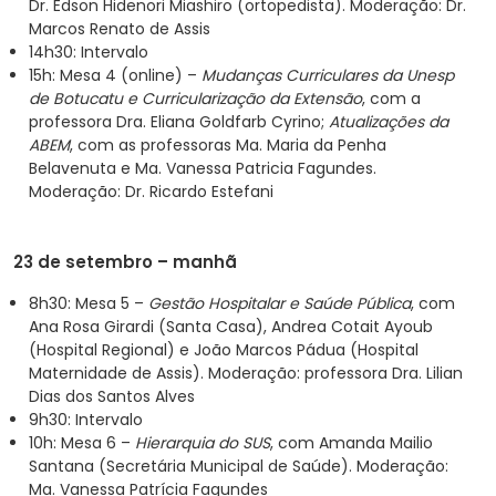
Dr. Edson Hidenori Miashiro (ortopedista). Moderação: Dr.
Marcos Renato de Assis
14h30: Intervalo
15h: Mesa 4 (online) –
Mudanças Curriculares da Unesp
de Botucatu e Curricularização da Extensão
, com a
professora Dra. Eliana Goldfarb Cyrino;
Atualizações da
ABEM
, com as professoras Ma. Maria da Penha
Belavenuta e Ma. Vanessa Patricia Fagundes.
Moderação: Dr. Ricardo Estefani
23 de setembro – manhã
8h30: Mesa 5 –
Gestão Hospitalar e Saúde Pública
, com
Ana Rosa Girardi (Santa Casa), Andrea Cotait Ayoub
(Hospital Regional) e João Marcos Pádua (Hospital
Maternidade de Assis). Moderação: professora Dra. Lilian
Dias dos Santos Alves
9h30: Intervalo
10h: Mesa 6 –
Hierarquia do SUS
, com Amanda Mailio
Santana (Secretária Municipal de Saúde). Moderação:
Ma. Vanessa Patrícia Fagundes