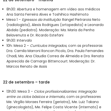
8h30: Abertura e homenagem em vídeo aos médicos
Ana Santa Ferreira Alves e Toshihico Hashimoto
Mesa 1 –
Egressos da Instituição
: Rangel Pietraroia Neto
(radiologista), Alexis Rodrigues (ortopedista) e Leonardo
Abdala (pediatra). Moderação: Ma. Maria da Penha
Belavenuta e Dr. Ricardo Estefani
9h30: Intervalo
10h: Mesa 2 –
Currículos Integrados
, com as professoras
Dra. Camila Marroni Roncon Picolo, Dra. Paula Fernandes
Chadi, Ma. Ana Claudia Correa de Almeida e Dra. Renata
Aparecida de Camargo Bittencourt. Moderação: Dr.
Marcos Renato de Assis
22 de setembro – tarde
13h30: Mesa 3 –
Ciclos profissionalizantes: Integração
entre os ciclos básicos e internato
, com os professores
Me. Virgílio Moraes Ferreira (geriatra), Me. Luiz Takano
(ginecologista), Me. Felipe Costa Vicente (internato) e