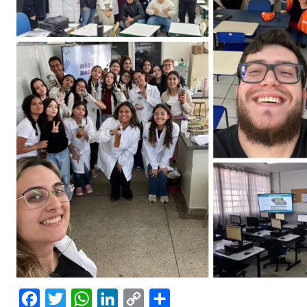
Facebook
Twitter
WhatsApp
LinkedIn
Copy
Share