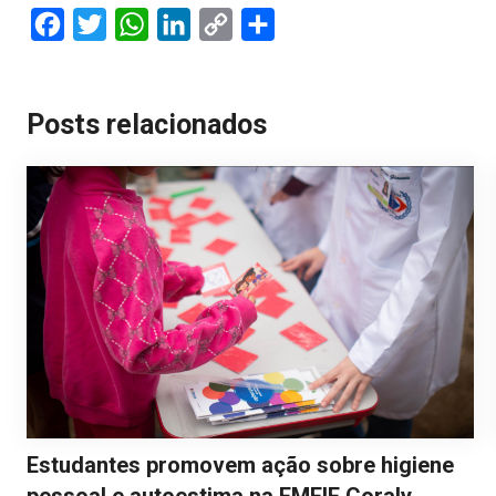
Facebook
Twitter
WhatsApp
LinkedIn
Copy
Share
Link
Posts relacionados
Estudantes promovem ação sobre higiene
pessoal e autoestima na EMEIF Coraly